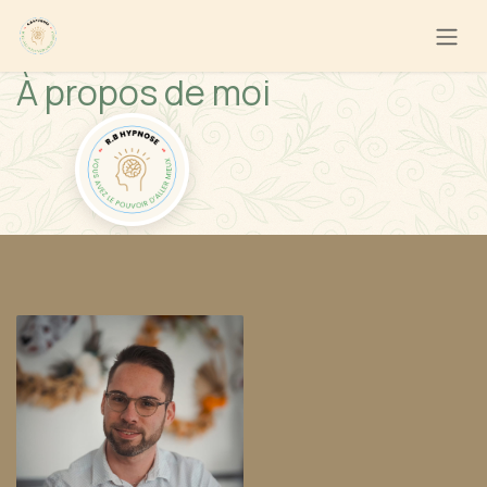
Se rendre au contenu
À propos de moi